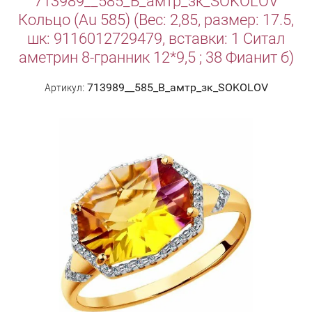
713989__585_В_амтр_зк_SOKOLOV
Кольцо (Au 585) (Вес: 2,85, размер: 17.5,
шк: 9116012729479, вставки: 1 Ситал
аметрин 8-гранник 12*9,5 ; 38 Фианит б)
Артикул:
713989__585_В_амтр_зк_SOKOLOV